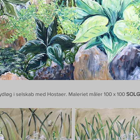
ydløg i selskab med Hostaer. Maleriet måler 100 x 100
SOLG