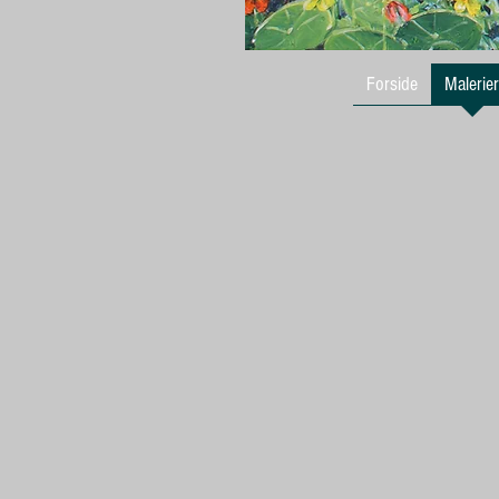
Forside
Malerier