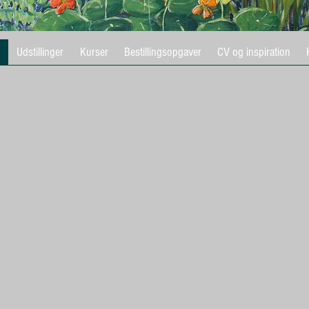
Udstillinger
Kurser
Bestillingsopgaver
CV og inspiration