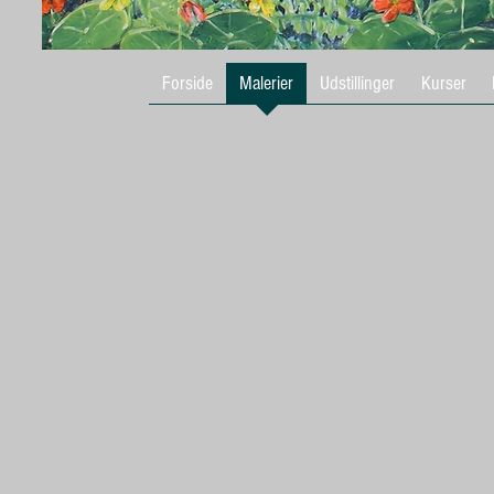
Forside
Malerier
Udstillinger
Kurser