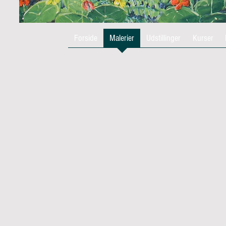
Forside
Malerier
Udstillinger
Kurser